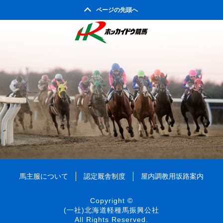
2005年08月
2009年03月
2004年09月
2008年04月
ページの先頭へ
2003年10月
2007年05月
2002年05月
2006年06月
2010年01月
2005年07月
2009年02月
2004年08月
2008年03月
2003年09月
2007年04月
2002年04月
2006年05月
2005年06月
2009年01月
2004年07月
2008年02月
2003年08月
2007年03月
2006年04月
2005年05月
2004年06月
2008年01月
2003年07月
2007年02月
2006年03月
2005年04月
2004年05月
2003年06月
2007年01月
2006年02月
2005年03月
2004年04月
2003年05月
2006年01月
2005年02月
2004年03月
2003年04月
2005年01月
2004年02月
2003年01月
2004年01月
馬主服について
認定厩舎制度
屋内調教用坂路案内
Copyright ©
(一社)北海道軽種馬振興公社
All Rights Reserved.