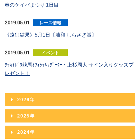
春のケイバまつり 1日目
2019.05.01
レース情報
《遠征結果》5月1日〔浦和 しらさぎ賞〕
2019.05.01
イベント
ﾎｯｶｲﾄﾞｳ競馬ｵﾌｨｼｬﾙｻﾎﾟｰﾀｰ・上杉周大 サイン入りグッズプ
レゼント！
2026年
2026年08月
2025年
2026年07月
2025年12月
2024年
2026年06月