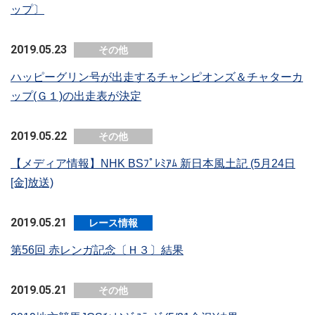
ップ〕
2019.05.23
その他
ハッピーグリン号が出走するチャンピオンズ＆チャターカ
ップ(Ｇ１)の出走表が決定
2019.05.22
その他
【メディア情報】NHK BSﾌﾟﾚﾐｱﾑ 新日本風土記 (5月24日
[金]放送)
2019.05.21
レース情報
第56回 赤レンガ記念〔Ｈ３〕結果
2019.05.21
その他