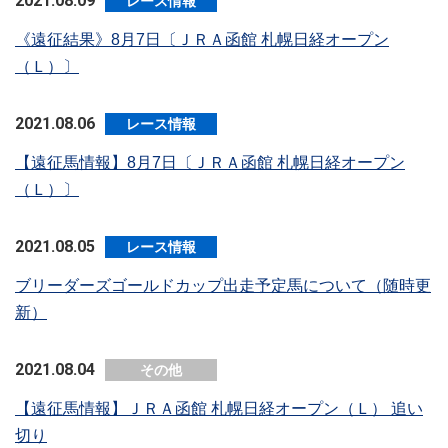
2021.08.09
レース情報
《遠征結果》8月7日〔ＪＲＡ函館 札幌日経オープン
（Ｌ）〕
2021.08.06
レース情報
【遠征馬情報】8月7日〔ＪＲＡ函館 札幌日経オープン
（Ｌ）〕
2021.08.05
レース情報
ブリーダーズゴールドカップ出走予定馬について（随時更
新）
2021.08.04
その他
【遠征馬情報】ＪＲＡ函館 札幌日経オープン（Ｌ） 追い
切り