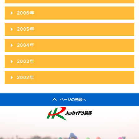
2010年09月
2014年04月
2009年10月
2013年05月
2008年11月
2012年06月
2016年01月
2007年12月
2011年07月
2015年02月
2006年
2010年08月
2014年03月
2009年09月
2013年04月
2008年10月
2012年05月
2007年11月
2011年06月
2015年01月
2006年12月
2010年07月
2014年02月
2005年
2009年08月
2013年03月
2008年09月
2012年04月
2007年10月
2011年05月
2006年11月
2010年06月
2014年01月
2005年12月
2009年07月
2013年02月
2004年
2008年08月
2012年03月
2007年09月
2011年04月
2006年10月
2010年05月
2005年11月
2009年06月
2013年01月
2004年12月
2008年07月
2012年02月
2003年
2007年08月
2011年03月
2006年09月
2010年04月
2005年10月
2009年05月
2004年11月
2008年06月
2012年01月
2003年12月
2007年07月
2011年02月
2002年
2006年08月
2010年03月
2005年09月
2009年04月
2004年10月
2008年05月
2003年11月
2007年06月
2011年01月
2002年06月
2006年07月
2010年02月
2005年08月
2009年03月
2004年09月
2008年04月
ページの先頭へ
2003年10月
2007年05月
2002年05月
2006年06月
2010年01月
2005年07月
2009年02月
2004年08月
2008年03月
2003年09月
2007年04月
2002年04月
2006年05月
2005年06月
2009年01月
2004年07月
2008年02月
2003年08月
2007年03月
2006年04月
2005年05月
2004年06月
2008年01月