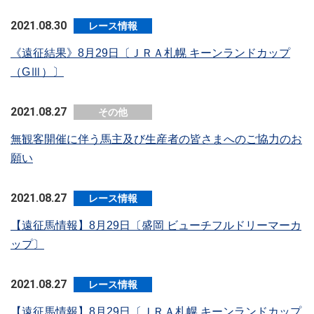
2021.08.30
レース情報
《遠征結果》8月29日〔ＪＲＡ札幌 キーンランドカップ
（GⅢ）〕
2021.08.27
その他
無観客開催に伴う馬主及び生産者の皆さまへのご協力のお
願い
2021.08.27
レース情報
【遠征馬情報】8月29日〔盛岡 ビューチフルドリーマーカ
ップ〕
2021.08.27
レース情報
【遠征馬情報】8月29日〔ＪＲＡ札幌 キーンランドカップ