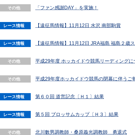
「ファン感謝DAY」を実施！
その他
【遠征馬情報】11月12日 水沢 南部駒賞
レース情報
【遠征馬情報】11月12日 JRA福島 福島２歳
レース情報
平成29年度 ホッカイドウ競馬リーディングに
その他
平成29年度ホッカイドウ競馬の閉幕に伴うご
その他
第６０回 道営記念〔Ｈ１〕結果
レース情報
第５回 ブロッサムカップ〔Ｈ３〕結果
レース情報
北川數男調教師・桑原義光調教師 勇退式
その他