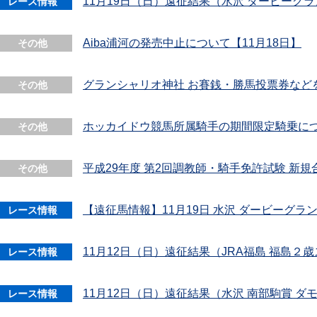
11月19日（日）遠征結果（水沢 ダービーグ
レース情報
Aiba浦河の発売中止について【11月18日】
その他
グランシャリオ神社 お賽銭・勝馬投票券など
その他
ホッカイドウ競馬所属騎手の期間限定騎乗に
その他
平成29年度 第2回調教師・騎手免許試験 新
その他
【遠征馬情報】11月19日 水沢 ダービーグラ
レース情報
11月12日（日）遠征結果（JRA福島 福島２
レース情報
11月12日（日）遠征結果（水沢 南部駒賞 ダ
レース情報