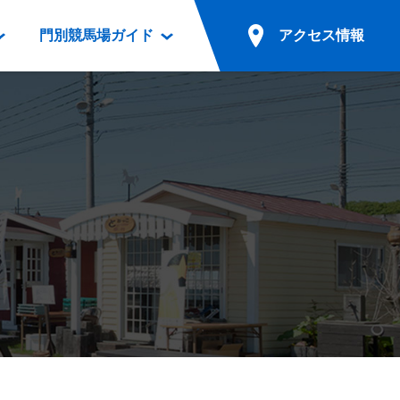
門別競馬場ガイド
アクセス情報
情報
票案内
ファンルーム
アクセス情報
電話・インターネット投票
競馬用語集
お車でのご来場
別表ダウンロード
場外発売所
無料送迎バスでのご来場
ギスカン
実況・テレホンサービス
公共の交通機関でのご来場
カレンダー
発売・払戻
ドカフェ
競走体系図
リオンシリーズ競走
発売情報(PDF)
の発売情報