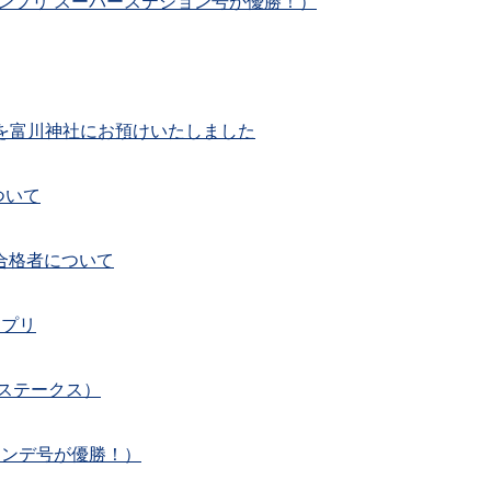
ランプリ スーパーステション号が優勝！）
を富川神社にお預けいたしました
ついて
規合格者について
ンプリ
歳ステークス）
モンデ号が優勝！）