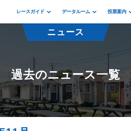
レースガイド
データルーム
投票案内
データルーム
レース情報
映像コンテンツ
門別競馬場情報
過去開催
投
ニュース
騎手・調教師紹介
レース一覧
重賞競走VTR
門別競馬場グルメ
番組・級
騎手・調教師成績
出走表
重賞競走参考VTR
とねっこジン
開催日程
能力検査成績
成績表
レースダイジェスト
いずみ食堂
開催
過去のニュース一覧
坂路調教映像
払戻金一覧
新馬ダイジェスト
ルンビニフー
重賞
遠征馬情報
騎手成績表
勝馬屋
スタ
馬主服紹介
馬番成績表
発売情報
番組編成要領
オッズ
道内の
道外