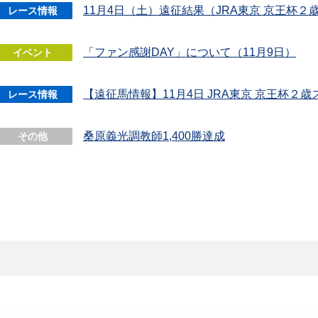
11月4日（土）遠征結果（JRA東京 京王杯２
レース情報
「ファン感謝DAY」について（11月9日）
イベント
【遠征馬情報】11月4日 JRA東京 京王杯２
レース情報
桑原義光調教師1,400勝達成
その他