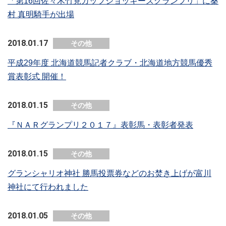
「第16回佐々木竹見カップジョッキーズグランプリ」に桑
村 真明騎手が出場
2018.01.17
その他
平成29年度 北海道競馬記者クラブ・北海道地方競馬優秀
賞表彰式 開催！
2018.01.15
その他
『ＮＡＲグランプリ２０１７』表彰馬・表彰者発表
2018.01.15
その他
グランシャリオ神社 勝馬投票券などのお焚き上げが富川
神社にて行われました
2018.01.05
その他