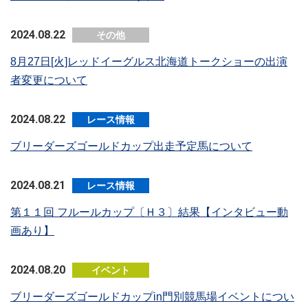
2024.08.22
その他
8月27日[火]レッドイーグルス北海道トークショーの出演
者変更について
2024.08.22
レース情報
ブリーダーズゴールドカップ出走予定馬について
2024.08.21
レース情報
第１１回 フルールカップ〔Ｈ３〕結果【インタビュー動
画あり】
2024.08.20
イベント
ブリーダーズゴールドカップin門別競馬場イベントについ