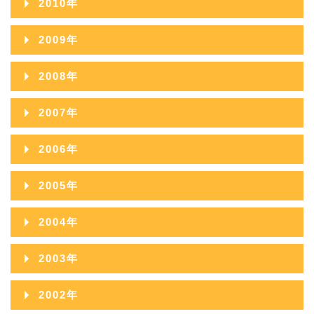
2010年
2014年08月
2018年03月
2013年09月
2017年04月
2012年10月
2016年05月
2011年11月
2015年06月
2019年01月
2010年12月
2014年07月
2018年02月
2009年
2013年08月
2017年03月
2012年09月
2016年04月
2011年10月
2015年05月
2010年11月
2014年06月
2018年01月
2009年12月
2013年07月
2017年02月
2008年
2012年08月
2016年03月
2011年09月
2015年04月
2010年10月
2014年05月
2009年11月
2013年06月
2017年01月
2008年12月
2012年07月
2016年02月
2007年
2011年08月
2015年03月
2010年09月
2014年04月
2009年10月
2013年05月
2008年11月
2012年06月
2016年01月
2007年12月
2011年07月
2015年02月
2006年
2010年08月
2014年03月
2009年09月
2013年04月
2008年10月
2012年05月
2007年11月
2011年06月
2015年01月
2006年12月
2010年07月
2014年02月
2005年
2009年08月
2013年03月
2008年09月
2012年04月
2007年10月
2011年05月
2006年11月
2010年06月
2014年01月
2005年12月
2009年07月
2013年02月
2004年
2008年08月
2012年03月
2007年09月
2011年04月
2006年10月
2010年05月
2005年11月
2009年06月
2013年01月
2004年12月
2008年07月
2012年02月
2003年
2007年08月
2011年03月
2006年09月
2010年04月
2005年10月
2009年05月
2004年11月
2008年06月
2012年01月
2003年12月
2007年07月
2011年02月
2002年
2006年08月
2010年03月
2005年09月
2009年04月
2004年10月
2008年05月