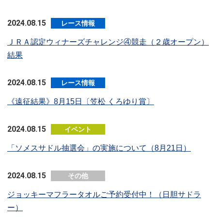
2024.08.15
レース情報
ＪＲＡ認定ウィナーズチャレンジ④競走（２歳オープン）
結果
2024.08.15
レース情報
《遠征結果》8月15日〔笠松 くろゆり賞〕
2024.08.15
イベント
「ソメスサドル抽選会」の実施について（8月21日）
2024.08.15
その他
ジョッキーマフラータオルご予約受付中！（日胆サドラ
ー）