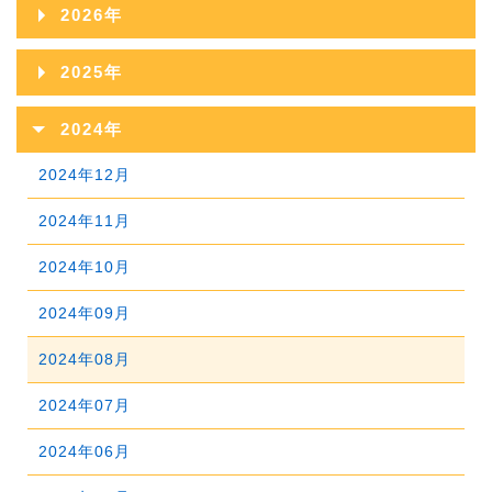
2026年
2026年08月
2025年
2026年07月
2025年12月
2024年
2026年06月
2025年11月
2024年12月
2026年05月
2025年10月
2024年11月
2026年04月
2025年09月
2024年10月
2026年03月
2025年08月
2024年09月
2026年02月
2025年07月
2024年08月
2026年01月
2025年06月
2024年07月
2025年05月
2024年06月
2025年04月