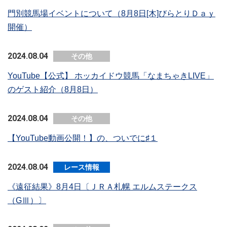
門別競馬場イベントについて（8月8日[木]びらとりＤａｙ
開催）
2024.08.04
その他
YouTube【公式】 ホッカイドウ競馬「なまちゃきLIVE」
のゲスト紹介（8月8日）
2024.08.04
その他
【YouTube動画公開！】の、ついでに♯１
2024.08.04
レース情報
《遠征結果》8月4日〔ＪＲＡ札幌 エルムステークス
（GⅢ）〕