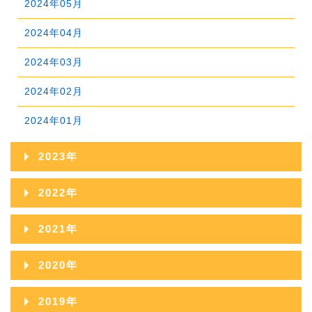
2024年05月
2025年03月
2024年04月
2025年02月
2024年03月
2025年01月
2024年02月
2024年01月
2023年
2023年12月
2022年
2023年11月
2022年12月
2021年
2023年10月
2022年11月
2021年12月
2020年
2023年09月
2022年10月
2021年11月
2020年12月
2019年
2023年08月
2022年09月