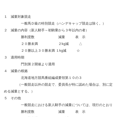
１ 減量対象競走
一般馬Ｄ級の特別競走（ハンデキャップ競走は除く。）
２ 減量の内容（新人騎手～初騎乗から３年以内の者）
勝利度数 減量 表 示
２０勝未満 ２kg減 △
２０勝以上３０勝未満 １kg減 ☆
３ 適用時期
門別第２開催より適用
４ 減量の根拠
北海道地方競馬番組編成要領第１０の３
（一般競走以外の競走で、委員長が特に認めた場合は、別に定
める減量とする。）
５ その他
一般競走における新人騎手の減量については、現行のとおり
勝利度数 減量 表 示