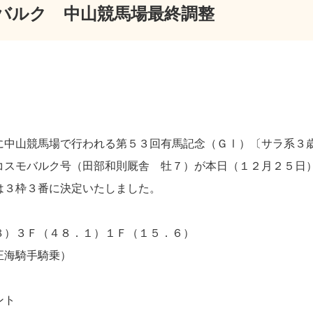
バルク 中山競馬場最終調整
に中山競馬場で行われる第５３回有馬記念（ＧⅠ）〔サラ系３
コスモバルク号（田部和則厩舎 牡７）が本日（１２月２５日
は３枠３番に決定いたしました。
８）３Ｆ（４８．１）１Ｆ（１５．６）
正海騎手騎乗）
ント