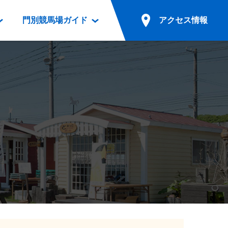
門別競馬場ガイド
アクセス情報
情報
票案内
ファンルーム
アクセス情報
電話・インターネット投票
競馬用語集
お車でのご来場
別表ダウンロード
場外発売所
無料送迎バスでのご来場
ギスカン
実況・テレホンサービス
公共の交通機関でのご来場
カレンダー
発売・払戻
ドカフェ
競走体系図
リオンシリーズ競走
発売情報(PDF)
の発売情報