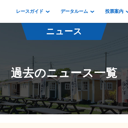
レースガイド
データルーム
投票案内
データルーム
レース情報
映像コンテンツ
門別競馬場情報
過去開催
投
ニュース
騎手・調教師紹介
レース一覧
重賞競走VTR
門別競馬場グルメ
番組・級
騎手・調教師成績
出走表
重賞競走参考VTR
とねっこジン
開催日程
能力検査成績
成績表
レースダイジェスト
いずみ食堂
開催
過去のニュース一覧
坂路調教映像
払戻金一覧
新馬ダイジェスト
ルンビニフー
重賞
遠征馬情報
騎手成績表
勝馬屋
スタ
馬主服紹介
馬番成績表
発売情報
番組編成要領
オッズ
道内の
道外