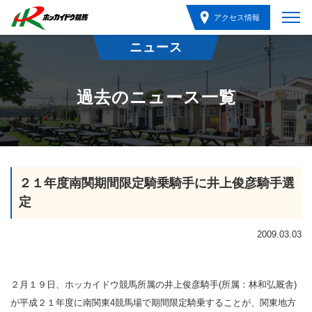
アクセス情報
ニュース
過去のニュース一覧
２１年度南関期間限定騎乗騎手に井上俊彦騎手選
定
2009.03.03
２月１９日、ホッカイドウ競馬所属の井上俊彦騎手(所属：林和弘厩舎)
が平成２１年度に南関東4競馬場で期間限定騎乗することが、関東地方