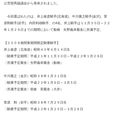
公営競馬協議会から発表されました。
今回選ばれたのは、井上俊彦騎手(北海道)、中川雅之騎手(金沢)、菅
原勲騎手(岩手)、内田利雄騎手、の4名。井上騎手は１１月３０日～２２
年１月２９日までの期間において船橋 矢野義幸厩舎に所属予定。
【２００９南関東期間限定騎乗騎手】
井上俊彦（北海道）昭和４０年４月１４日生
〔騎乗予定期間〕平成２１年１１月３０日～平成２２年１月２９日
〔所属予定厩舎〕矢野義幸厩舎（船橋）
中川雅之（金沢）昭和３８年１月３１日生
〔騎乗予定期間〕平成２２年１月６日～３月５日
〔所属予定厩舎〕朝倉 実厩舎（大井）
菅原 勲（岩手）昭和３８年７月２５日生
〔騎乗予定期間〕平成２２年１月２５日～３月２６日