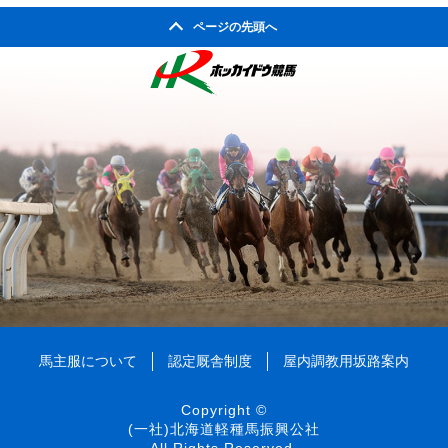
2010年02月
2005年08月
2009年03月
2004年09月
2008年04月
ページの先頭へ
2003年10月
2007年05月
2002年05月
2006年06月
2010年01月
2005年07月
2009年02月
2004年08月
2008年03月
2003年09月
2007年04月
2002年04月
2006年05月
2005年06月
2009年01月
2004年07月
2008年02月
2003年08月
2007年03月
2006年04月
2005年05月
2004年06月
2008年01月
2003年07月
2007年02月
2006年03月
2005年04月
2004年05月
2003年06月
2007年01月
2006年02月
2005年03月
2004年04月
2003年05月
2006年01月
2005年02月
2004年03月
2003年04月
2005年01月
2004年02月
2003年01月
2004年01月
馬主服について
認定厩舎制度
屋内調教用坂路案内
Copyright ©
(一社)北海道軽種馬振興公社