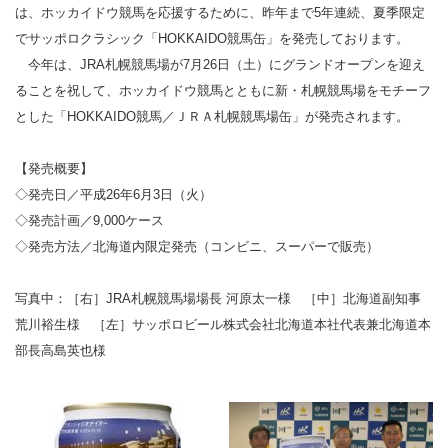
は、ホッカイドウ競馬を応援するために、昨年まで5年連続、夏季限定
でサッポロクラシック「HOKKAIDO競馬缶」を発売しております。
今年は、JRA札幌競馬場が7月26日（土）にグランドオープンを迎え
ることを祝して、ホッカイドウ競馬とともに新・札幌競馬場をモチーフ
とした「HOKKAIDO競馬／ＪＲＡ札幌競馬場缶」が発売されます。
【発売概要】
◇発売日／平成26年6月3日（火）
◇発売計画／9,000ケース
◇発売方法／北海道内限定発売（コンビニ、スーパーで販売）
写真中：［右］JRA札幌競馬場場長 河原太一様 ［中］北海道副知事
荒川裕生様 ［左］サッポロビール株式会社北海道本社代表兼北海道本
部長高島英也様