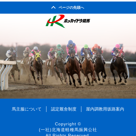
2005年08月
2009年03月
2004年09月
2008年04月
ページの先頭へ
2003年10月
2007年05月
2002年05月
2006年06月
2010年01月
2005年07月
2009年02月
2004年08月
2008年03月
2003年09月
2007年04月
2002年04月
2006年05月
2005年06月
2009年01月
2004年07月
2008年02月
2003年08月
2007年03月
2006年04月
2005年05月
2004年06月
2008年01月
2003年07月
2007年02月
2006年03月
2005年04月
2004年05月
2003年06月
2007年01月
2006年02月
2005年03月
2004年04月
2003年05月
2006年01月
2005年02月
2004年03月
2003年04月
2005年01月
2004年02月
2003年01月
2004年01月
馬主服について
認定厩舎制度
屋内調教用坂路案内
Copyright ©
(一社)北海道軽種馬振興公社
All Rights Reserved.