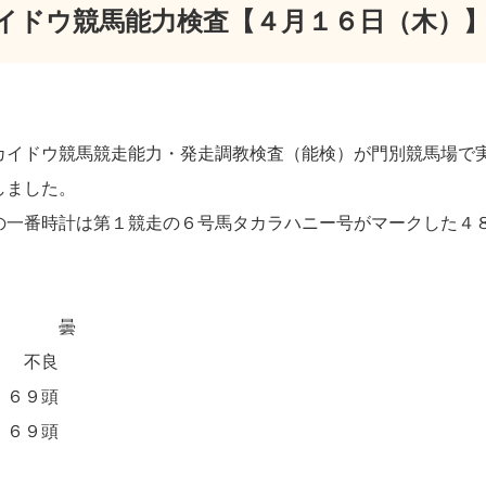
イドウ競馬能力検査【４月１６日（木）
イドウ競馬競走能力・発走調教検査（能検）が門別競馬場で実
しました。
一番時計は第１競走の６号馬タカラハニー号がマークした４８
候 曇
態 不良
 ６９頭
 ６９頭