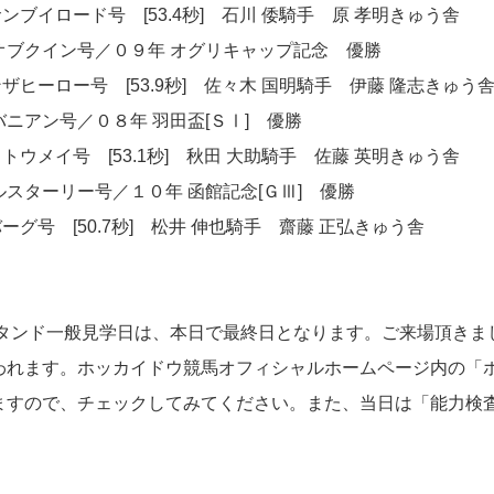
ブイロード号 [53.4秒] 石川 倭騎手 原 孝明きゅう舎
オブクイン号／０９年 オグリキャップ記念 優勝
ヒーロー号 [53.9秒] 佐々木 国明騎手 伊藤 隆志きゅう
ニアン号／０８年 羽田盃[ＳⅠ] 優勝
ウメイ号 [53.1秒] 秋田 大助騎手 佐藤 英明きゅう舎
スターリー号／１０年 函館記念[ＧⅢ] 優勝
グ号 [50.7秒] 松井 伸也騎手 齋藤 正弘きゅう舎
ンド一般見学日は、本日で最終日となります。ご来場頂きま
われます。ホッカイドウ競馬オフィシャルホームページ内の「
ますので、チェックしてみてください。また、当日は「能力検