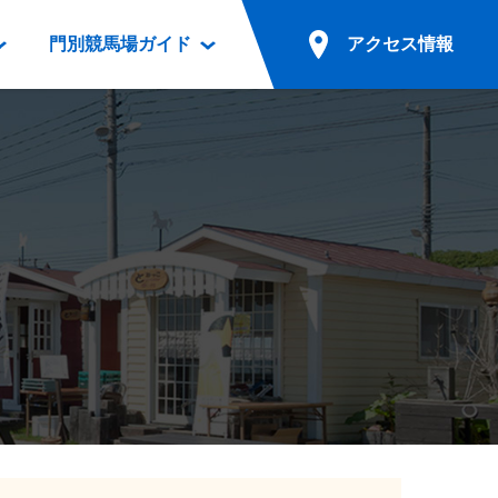
門別競馬場ガイド
アクセス情報
情報
票案内
ファンルーム
アクセス情報
電話・インターネット投票
競馬用語集
お車でのご来場
別表ダウンロード
場外発売所
無料送迎バスでのご来場
ギスカン
実況・テレホンサービス
公共の交通機関でのご来場
カレンダー
発売・払戻
ドカフェ
競走体系図
リオンシリーズ競走
発売情報(PDF)
の発売情報