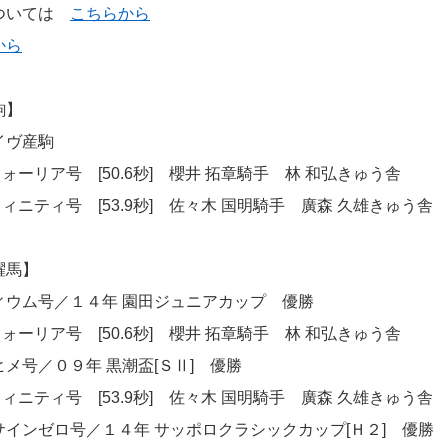
ついては
こちらから
から
駒】
イヴ産駒
ーリア号 [50.6秒] 櫻井 拓章騎手 林 和弘きゅう舎
ニティ号 [53.9秒] 佐々木 国明騎手 廣森 久雄きゅう舎
躍馬】
ィウム号／１４年 園田ジュニアカップ 優勝
ーリア号 [50.6秒] 櫻井 拓章騎手 林 和弘きゅう舎
メ号／０９年 黒潮盃[ＳⅡ] 優勝
ニティ号 [53.9秒] 佐々木 国明騎手 廣森 久雄きゅう舎
インゼロ号／１４年 サッポロクラシックカップ[Ｈ２] 優勝