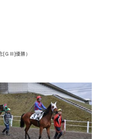
[ＧⅢ]優勝）