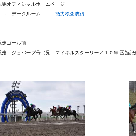
競馬オフィシャルホームページ
 → データルーム →
能力検査成績
競走ゴール前
競走 ジョバーグ号（兄：マイネルスターリー／１０年 函館記念