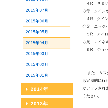
2020年01月
2017年05月
４R キタサン
2019年02月
2016年06月
2018年03月
2015年07月
◇母：クイン
2017年04月
2019年01月
2016年05月
４R クインザ
2018年02月
2015年06月
2017年03月
◇兄：ニックバ
2016年04月
2018年01月
2015年05月
５R アイロト
2017年02月
2016年03月
◇兄：マイネル
2015年04月
2017年01月
９R ジョバー
2016年02月
2015年03月
2016年01月
2015年02月
また、Ａスタ
2015年01月
も定期的に行
がアップされ
2014年
ください。
2014年12月
2013年