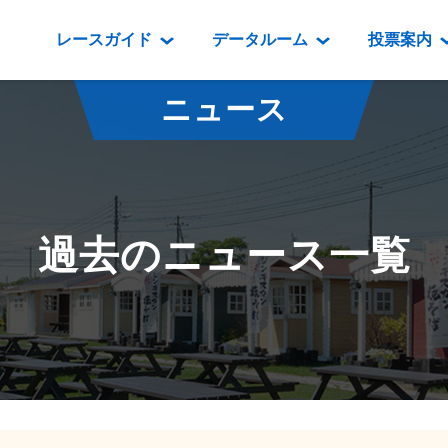
レースガイド
データルーム
投票案内
データルーム
レース情報
映像コンテンツ
門別競馬場情報
過去開催
投
ニュース
騎手・調教師紹介
レース一覧
重賞競走VTR
門別競馬場グルメ
番組・級
騎手・調教師成績
出走表
重賞競走参考VTR
とねっこジン
開催日程
能力検査成績
成績表
レースダイジェスト
いずみ食堂
開催
過去のニュース一覧
坂路調教映像
払戻金一覧
新馬ダイジェスト
ルンビニフー
重賞
遠征馬情報
騎手成績表
勝馬屋
スタ
馬主服紹介
馬番成績表
発売情報
番組編成要領
オッズ
道内の
道外