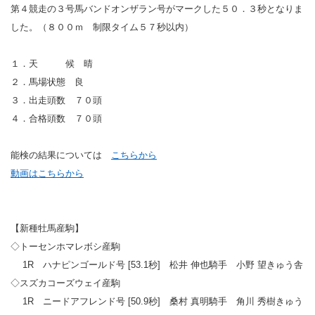
第４競走の３号馬バンドオンザラン号がマークした５０．３秒となりま
した。（８００ｍ 制限タイム５７秒以内）
１．天 候 晴
２．馬場状態 良
３．出走頭数 ７０頭
４．合格頭数 ７０頭
能検の結果については
こちらから
動画はこちらから
【新種牡馬産駒】
◇トーセンホマレボシ産駒
1R ハナピンゴールド号 [53.1秒] 松井 伸也騎手 小野 望きゅう舎
◇スズカコーズウェイ産駒
1R ニードアフレンド号 [50.9秒] 桑村 真明騎手 角川 秀樹きゅう