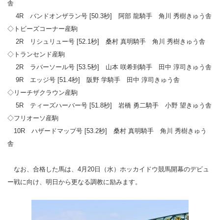
舎
4R バンドオンザラン号 [50.3秒] 阿部 龍騎手 角川 秀樹きゅう舎
◇トビーズコーナー産駒
2R リシュリュー号 [52.1秒] 桑村 真明騎手 角川 秀樹きゅう舎
◇トランセンド産駒
2R ラバーソール号 [53.5秒] 山本 咲希到騎手 田中 淳司きゅう舎
9R エッジ号 [51.4秒] 阪野 学騎手 田中 淳司きゅう舎
◇リーチザクラウン産駒
5R ティーズハーバー号 [51.8秒] 岩橋 勇二騎手 小野 望きゅう舎
◇フリオーソ産駒
10R ハザードマップ号 [53.2秒] 桑村 真明騎手 角川 秀樹きゅう
舎
なお、合格した馬は、4月20日（水）ホッカイドウ競馬開幕のデビュ
ー戦に向け、明日から更なる調教に励みます。