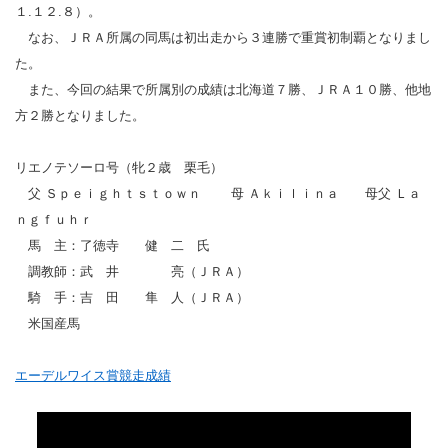
１.１２.８）。
なお、ＪＲＡ所属の同馬は初出走から３連勝で重賞初制覇となりまし
た。
また、今回の結果で所属別の成績は北海道７勝、ＪＲＡ１０勝、他地
方２勝となりました。
リエノテソーロ号（牝２歳 栗毛）
父 Ｓｐｅｉｇｈｔｓｔｏｗｎ 母 Ａｋｉｌｉｎａ 母父 Ｌａ
ｎｇｆｕｈｒ
馬 主：了徳寺 健 二 氏
調教師：武 井 亮（ＪＲＡ）
騎 手：吉 田 隼 人（ＪＲＡ）
米国産馬
エーデルワイス賞競走成績