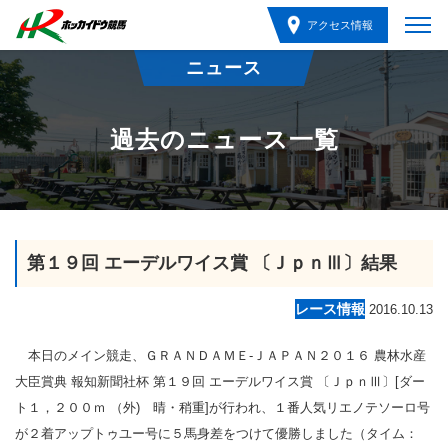
アクセス情報
ニュース
過去のニュース一覧
第１９回 エーデルワイス賞 〔ＪｐｎⅢ〕結果
レース情報
2016.10.13
本日のメイン競走、ＧＲＡＮＤＡＭＥ‐ＪＡＰＡＮ２０１６ 農林水産
大臣賞典 報知新聞社杯 第１９回 エーデルワイス賞 〔ＪｐｎⅢ〕[ダー
ト１，２００ｍ （外) 晴・稍重]が行われ、１番人気リエノテソーロ号
が２着アップトゥユー号に５馬身差をつけて優勝しました（タイム：