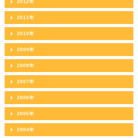
2012年
2016年08月
2015年09月
2014年10月
2018年05月
2013年11月
2017年06月
2012年12月
2016年07月
2011年
2015年08月
2014年09月
2018年04月
2013年10月
2017年05月
2012年11月
2016年06月
2011年12月
2015年07月
2010年
2014年08月
2018年03月
2013年09月
2017年04月
2012年10月
2016年05月
2011年11月
2015年06月
2010年12月
2014年07月
2018年02月
2009年
2013年08月
2017年03月
2012年09月
2016年04月
2011年10月
2015年05月
2010年11月
2014年06月
2018年01月
2009年12月
2013年07月
2017年02月
2008年
2012年08月
2016年03月
2011年09月
2015年04月
2010年10月
2014年05月
2009年11月
2013年06月
2017年01月
2008年12月
2012年07月
2016年02月
2007年
2011年08月
2015年03月
2010年09月
2014年04月
2009年10月
2013年05月
2008年11月
2012年06月
2016年01月
2007年12月
2011年07月
2015年02月
2006年
2010年08月
2014年03月
2009年09月
2013年04月
2008年10月
2012年05月
2007年11月
2011年06月
2015年01月
2006年12月
2010年07月
2014年02月
2005年
2009年08月
2013年03月
2008年09月
2012年04月
2007年10月
2011年05月
2006年11月
2010年06月
2014年01月
2005年12月
2009年07月
2013年02月
2004年
2008年08月
2012年03月
2007年09月
2011年04月
2006年10月
2010年05月