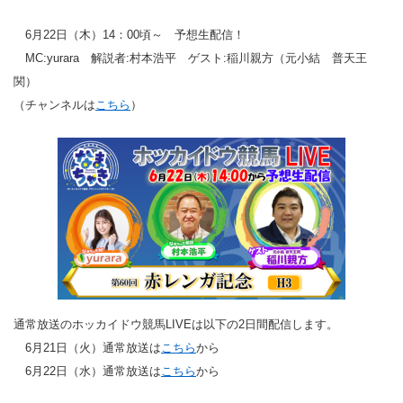
6月22日（木）14：00頃～ 予想生配信！
MC:yurara 解説者:村本浩平 ゲスト:稲川親方（元小結 普天王
関）
（チャンネルは
こちら
）
通常放送のホッカイドウ競馬LIVEは以下の2日間配信します。
6月21日（火）通常放送は
こちら
から
6月22日（水）通常放送は
こちら
から