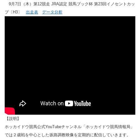
9月7日（木）第12競走 JRA認定 競馬ブック杯 第23回イノセントカッ
プ〔H3〕
出走表
データ分析
【説明】
ホッカイドウ競馬公式YouTubeチャンネル「ホッカイドウ競馬情報局」
では２歳戦を中心とした坂路調教映像を定期的に配信していきます。