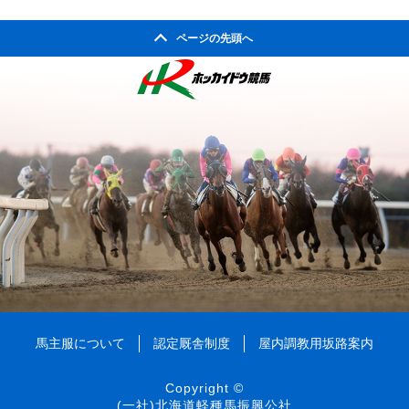
2003年11月
2007年06月
2011年01月
2002年06月
2006年07月
2010年02月
2005年08月
2009年03月
2004年09月
2008年04月
ページの先頭へ
2003年10月
2007年05月
2002年05月
2006年06月
2010年01月
2005年07月
2009年02月
2004年08月
2008年03月
2003年09月
2007年04月
2002年04月
2006年05月
2005年06月
2009年01月
2004年07月
2008年02月
2003年08月
2007年03月
2006年04月
2005年05月
2004年06月
2008年01月
2003年07月
2007年02月
2006年03月
2005年04月
2004年05月
2003年06月
2007年01月
2006年02月
2005年03月
2004年04月
2003年05月
2006年01月
2005年02月
2004年03月
2003年04月
2005年01月
2004年02月
2003年01月
2004年01月
馬主服について
認定厩舎制度
屋内調教用坂路案内
Copyright ©
(一社)北海道軽種馬振興公社