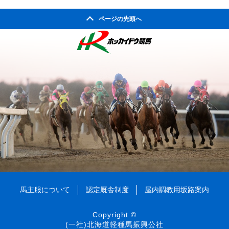
2011年01月
2002年06月
2006年07月
2010年02月
2005年08月
2009年03月
2004年09月
2008年04月
ページの先頭へ
2003年10月
2007年05月
2002年05月
2006年06月
2010年01月
2005年07月
2009年02月
2004年08月
2008年03月
2003年09月
2007年04月
2002年04月
2006年05月
2005年06月
2009年01月
2004年07月
2008年02月
2003年08月
2007年03月
2006年04月
2005年05月
2004年06月
2008年01月
2003年07月
2007年02月
2006年03月
2005年04月
2004年05月
2003年06月
2007年01月
2006年02月
2005年03月
2004年04月
2003年05月
2006年01月
2005年02月
2004年03月
2003年04月
2005年01月
2004年02月
2003年01月
2004年01月
馬主服について
認定厩舎制度
屋内調教用坂路案内
Copyright ©
(一社)北海道軽種馬振興公社