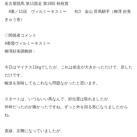
名古屋競馬 第11競走 第19回 秋桜賞
4着／11頭 ヴィルミーキスミー 牝3 金山 昇馬騎手（柳澤 好美
きゅう舎）
◇関係者コメント
4着⑩ヴィルミーキスミー
柳澤好美調教師：
今日はマイナス11kgでしたが、これは前走が大きかっただけで、戻した
だけです。
輸送を加味してもこれなら問題なかったと思います。
スタートは、いつもいい馬なんで、好位置は取れましたが、
外枠だったのが痛かったですね。ずっと外を回る形になりましたから
ね。
直線、左鞭になっていましたが、