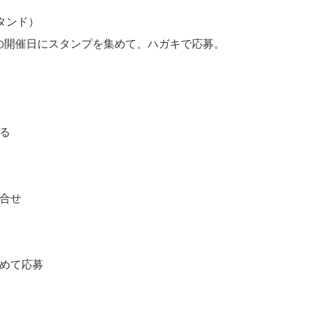
タンド）
の開催日にスタンプを集めて、ハガキで応募。
る
合せ
めて応募