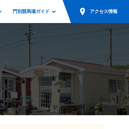
門別競馬場ガイド
アクセス情報
情報
票案内
ファンルーム
アクセス情報
電話・インターネット投票
競馬用語集
お車でのご来場
別表ダウンロード
場外発売所
無料送迎バスでのご来場
ギスカン
実況・テレホンサービス
公共の交通機関でのご来場
カレンダー
発売・払戻
ドカフェ
競走体系図
リオンシリーズ競走
発売情報(PDF)
の発売情報