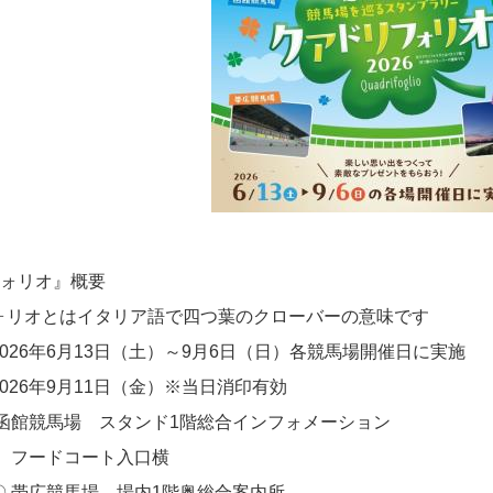
フォリオ』概要
ォリオとはイタリア語で四つ葉のクローバーの意味です
26年6月13日（土）～9月6日（日）各競馬場開催日に実施
26年9月11日（金）※当日消印有効
 函館競馬場 スタンド1階総合インフォメーション
場 フードコート入口横
馬場 場内1階奥総合案内所