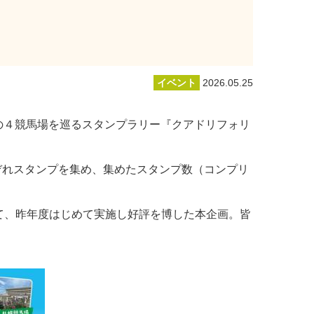
イベント
2026.05.25
の４競馬場を巡るスタンプラリー『クアドリフォリ
ぞれスタンプを集め、集めたスタンプ数（コンプリ
、昨年度はじめて実施し好評を博した本企画。皆