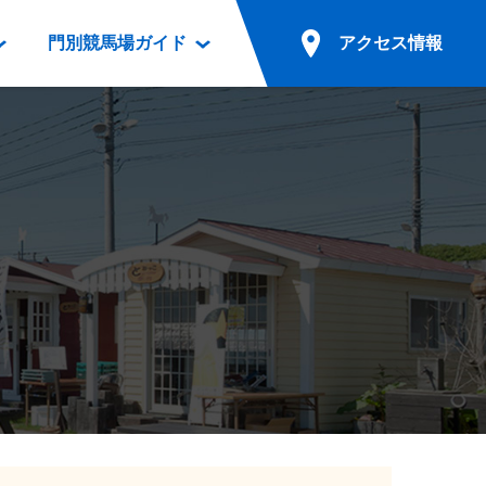
門別競馬場ガイド
アクセス情報
情報
票案内
ファンルーム
アクセス情報
電話・インターネット投票
競馬用語集
お車でのご来場
別表ダウンロード
場外発売所
無料送迎バスでのご来場
ギスカン
実況・テレホンサービス
公共の交通機関でのご来場
カレンダー
発売・払戻
ドカフェ
競走体系図
リオンシリーズ競走
発売情報(PDF)
の発売情報