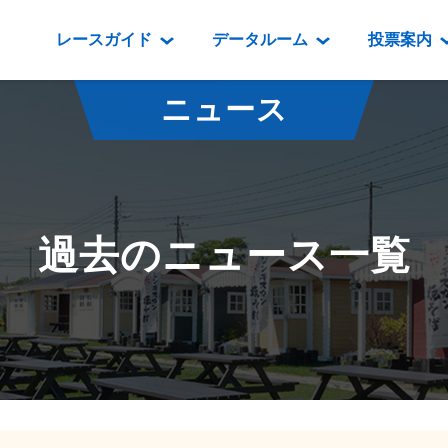
レースガイド
データルーム
投票案内
データルーム
レース情報
映像コンテンツ
門別競馬場情報
過去開催
投
ニュース
騎手・調教師紹介
レース一覧
重賞競走VTR
門別競馬場グルメ
番組・級
騎手・調教師成績
出走表
重賞競走参考VTR
とねっこジン
開催日程
能力検査成績
成績表
レースダイジェスト
いずみ食堂
開催
過去のニュース一覧
坂路調教映像
払戻金一覧
新馬ダイジェスト
ルンビニフー
重賞
遠征馬情報
騎手成績表
勝馬屋
スタ
馬主服紹介
馬番成績表
発売情報
番組編成要領
オッズ
道内の
道外