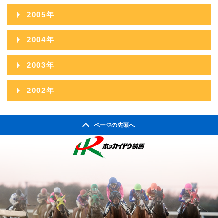
2012年05月
2007年11月
2011年06月
2015年01月
2006年12月
2010年07月
2014年02月
2005年
2009年08月
2013年03月
2008年09月
2012年04月
2007年10月
2011年05月
2006年11月
2010年06月
2014年01月
2005年12月
2009年07月
2013年02月
2004年
2008年08月
2012年03月
2007年09月
2011年04月
2006年10月
2010年05月
2005年11月
2009年06月
2013年01月
2004年12月
2008年07月
2012年02月
2003年
2007年08月
2011年03月
2006年09月
2010年04月
2005年10月
2009年05月
2004年11月
2008年06月
2012年01月
2003年12月
2007年07月
2011年02月
2002年
2006年08月
2010年03月
2005年09月
2009年04月
2004年10月
2008年05月
2003年11月
2007年06月
2011年01月
2002年06月
2006年07月
2010年02月
2005年08月
2009年03月
2004年09月
2008年04月
ページの先頭へ
2003年10月
2007年05月
2002年05月
2006年06月
2010年01月
2005年07月
2009年02月
2004年08月
2008年03月
2003年09月
2007年04月
2002年04月
2006年05月
2005年06月
2009年01月
2004年07月
2008年02月
2003年08月
2007年03月
2006年04月
2005年05月
2004年06月
2008年01月
2003年07月
2007年02月
2006年03月
2005年04月
2004年05月
2003年06月
2007年01月
2006年02月