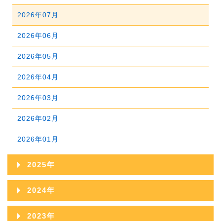
2026年07月
2026年06月
2026年05月
2026年04月
2026年03月
2026年02月
2026年01月
2025年
2025年12月
2024年
2025年11月
2024年12月
2023年