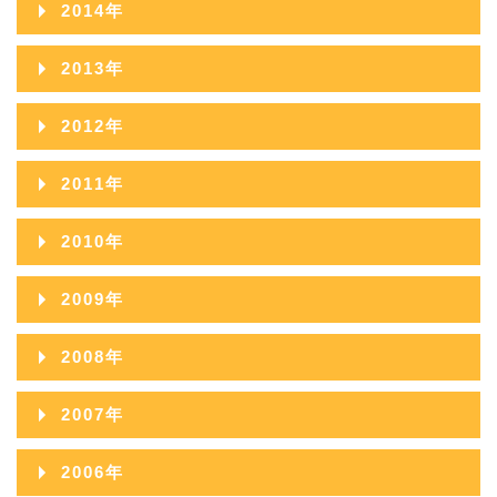
2019年07月
2023年02月
2014年
2018年08月
2022年03月
2017年09月
2021年04月
2016年10月
2020年05月
2015年11月
2019年06月
2023年01月
2014年12月
2018年07月
2022年02月
2013年
2017年08月
2021年03月
2016年09月
2020年04月
2015年10月
2019年05月
2014年11月
2018年06月
2022年01月
2013年12月
2017年07月
2021年02月
2012年
2016年08月
2020年03月
2015年09月
2019年04月
2014年10月
2018年05月
2013年11月
2017年06月
2021年01月
2012年12月
2016年07月
2020年02月
2011年
2015年08月
2019年03月
2014年09月
2018年04月
2013年10月
2017年05月
2012年11月
2016年06月
2020年01月
2011年12月
2015年07月
2019年02月
2010年
2014年08月
2018年03月
2013年09月
2017年04月
2012年10月
2016年05月
2011年11月
2015年06月
2019年01月
2010年12月
2014年07月
2018年02月
2009年
2013年08月
2017年03月
2012年09月
2016年04月
2011年10月
2015年05月
2010年11月
2014年06月
2018年01月
2009年12月
2013年07月
2017年02月
2008年
2012年08月
2016年03月
2011年09月
2015年04月
2010年10月
2014年05月
2009年11月
2013年06月
2017年01月
2008年12月
2012年07月
2016年02月
2007年
2011年08月
2015年03月
2010年09月
2014年04月
2009年10月
2013年05月
2008年11月
2012年06月
2016年01月
2007年12月
2011年07月
2015年02月
2006年
2010年08月
2014年03月
2009年09月
2013年04月
2008年10月