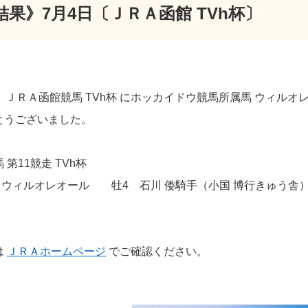
結果》7月4日〔ＪＲＡ函館 TVh杯〕
ＪＲＡ函館競馬 TVh杯 にホッカイドウ競馬所属馬 ウィルオ
とうございました。
第11競走 TVh杯
 ウィルオレオール 牡4 石川 倭騎手（小国 博行きゅう舎
は
ＪＲＡホームページ
でご確認ください。