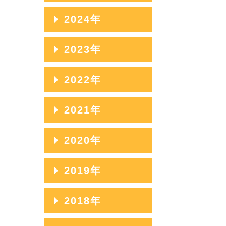
2025年12月
2024年
2025年11月
2024年12月
2023年
2025年10月
2024年11月
2023年12月
2022年
2025年09月
2024年10月
2023年11月
2025年08月
2022年12月
2021年
2024年09月
2023年10月
2025年07月
2022年11月
2024年08月
2021年12月
2020年
2023年09月
2025年06月
2022年10月
2024年07月
2021年11月
2023年08月
2020年12月
2019年
2025年05月
2022年09月
2024年06月
2021年10月
2023年07月
2020年11月
2025年04月
2022年08月
2019年12月
2018年
2024年05月
2021年09月
2023年06月
2020年10月
2025年03月
2022年07月
2019年11月
2024年04月
2021年08月
2018年12月