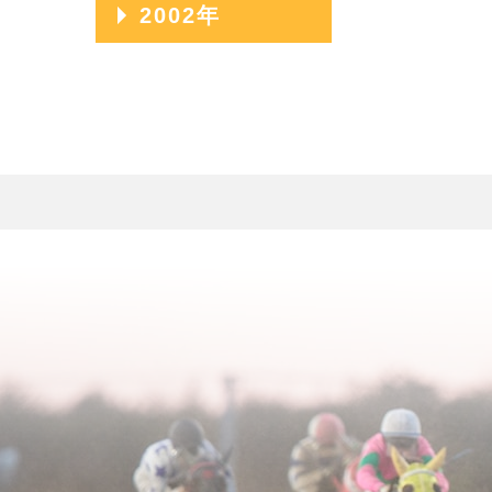
2009年04月
2006年08月
2003年12月
2002年
2011年01月
2008年05月
2005年09月
2010年02月
2007年06月
2004年10月
2009年03月
2006年07月
2003年11月
2008年04月
2005年08月
2002年06月
2010年01月
2007年05月
2004年09月
2009年02月
2006年06月
2003年10月
2008年03月
2005年07月
2002年05月
2007年04月
2004年08月
2009年01月
2006年05月
2003年09月
2008年02月
2005年06月
2002年04月
2007年03月
2004年07月
2006年04月
2003年08月
2008年01月
2005年05月
2007年02月
2004年06月
2006年03月
2003年07月
2005年04月
2007年01月
2004年05月
2006年02月
2003年06月
2005年03月
2004年04月
2006年01月
2003年05月
2005年02月
2004年03月
2003年04月
2005年01月
2004年02月
2003年01月
2004年01月